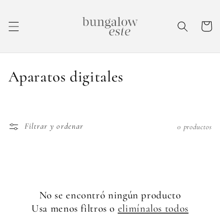
IR
DIRECTAMENTE
AL CONTENIDO
Carrito
C
Aparatos digitales
o
l
Filtrar y ordenar
0 productos
e
c
c
i
No se encontró ningún producto
Usa menos filtros o
elimínalos todos
ó