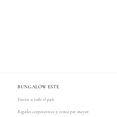
i
ó
n
:
BUNGALOW ESTE
Envios a todo el país.
Regalos corporativos y venta por mayor.