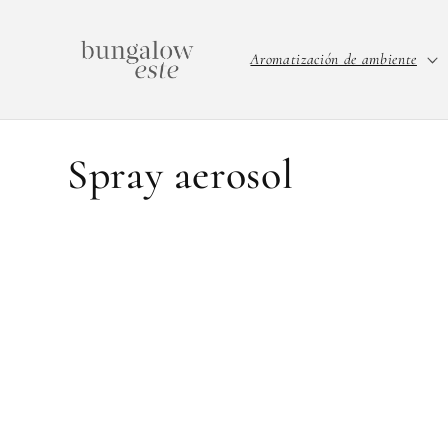
IR
DIRECTAMENTE
AL CONTENIDO
Aromatización de ambiente
C
Spray aerosol
o
l
e
c
c