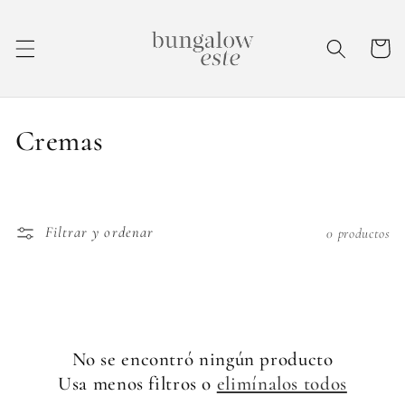
IR
DIRECTAMENTE
AL CONTENIDO
Carrito
C
Cremas
o
l
Filtrar y ordenar
0 productos
e
c
c
i
No se encontró ningún producto
Usa menos filtros o
elimínalos todos
ó